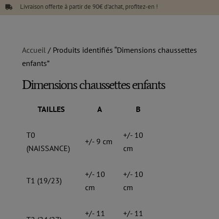
Livraison offerte à partir de 90€ d’achat, profitez-en !

Accueil
/ Produits identifiés “Dimensions chaussettes
enfants”
Dimensions chaussettes enfants
TAILLES
A
B
T0
+/- 10
+/- 9 cm
(NAISSANCE)
cm
+/- 10
+/- 10
T1 (19/23)
cm
cm
+/- 11
+/- 11