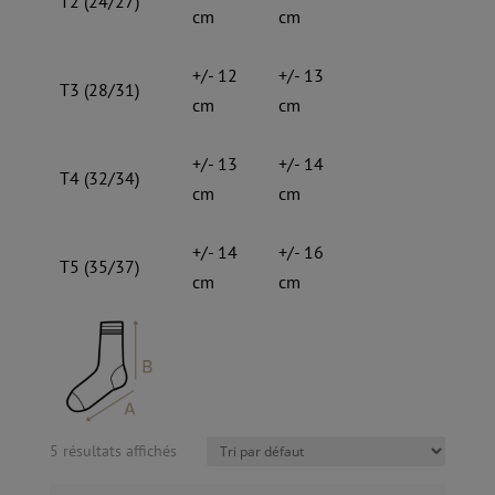
T2 (24/27)
cm
cm
+/- 12
+/- 13
T3 (28/31)
cm
cm
+/- 13
+/- 14
T4 (32/34)
cm
cm
+/- 14
+/- 16
T5 (35/37)
cm
cm
5 résultats affichés