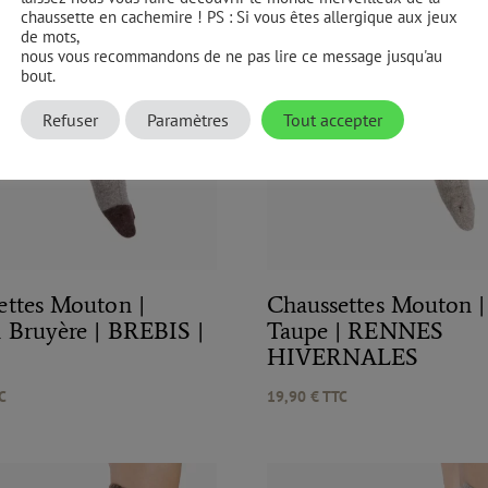
chaussette en cachemire ! PS : Si vous êtes allergique aux jeux
de mots,
nous vous recommandons de ne pas lire ce message jusqu'au
bout.
Refuser
Paramètres
Tout accepter
ettes Mouton |
Chaussettes Mouton |
 Bruyère | BREBIS |
Taupe | RENNES
HIVERNALES
C
19,90
€
TTC