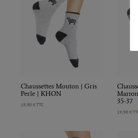
Chaussettes Mouton | Gris
Chauss
Perle | KHON
Marron
35-37
19,90
€
TTC
19,90
€
TT