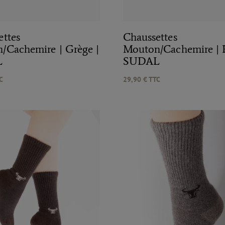
ettes
Chaussettes
/Cachemire | Grège |
Mouton/Cachemire | B
L
SUDAL
C
29,90
€
TTC