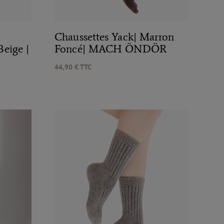
Chaussettes Yack| Marron
eige |
Foncé| MACH ÖNDÖR
44,90
€
TTC