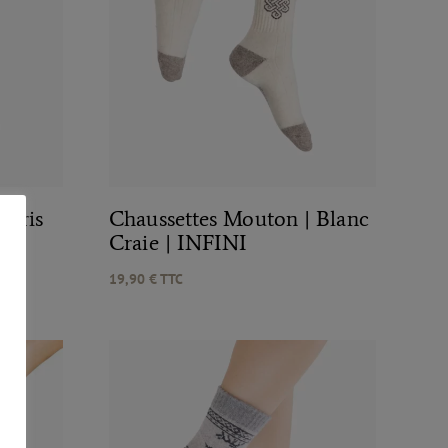
 Gris
Chaussettes Mouton | Blanc
Craie | INFINI
19,90
€
TTC