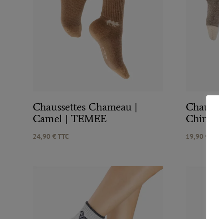
Chaussettes Chameau |
Chauss
Camel | TEMEE
Chiné
24,90
€
TTC
19,90
€
TT