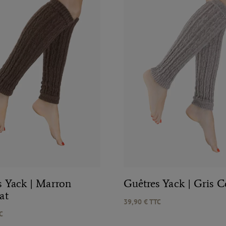
s Yack | Marron
Guêtres Yack | Gris C
at
39,90
€
TTC
C