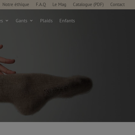
Notre éthique
F.A.Q
Le Mag
Catalogue (PDF)
Contact
es
Gants
Plaids
Enfants