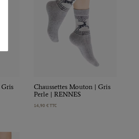
 Gris
Chaussettes Mouton | Gris
Perle | RENNES
14,90
€
TTC