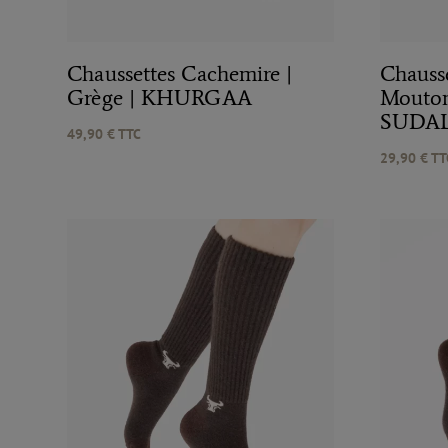
Chaussettes Cachemire |
Chauss
Grège | KHURGAA
Mouton
SUDA
49,90
€
TTC
29,90
€
TT