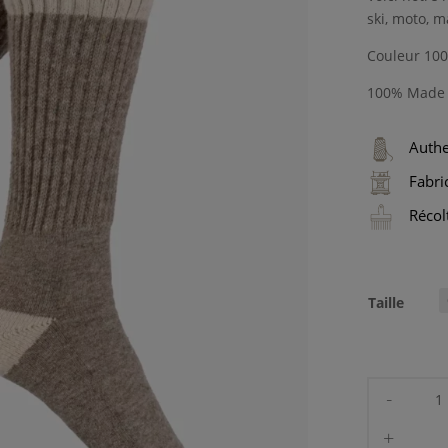
ski, moto, m
Couleur 100
100% Made 
Authe
Fabri
Récol
Taille
quant
de
Chaus