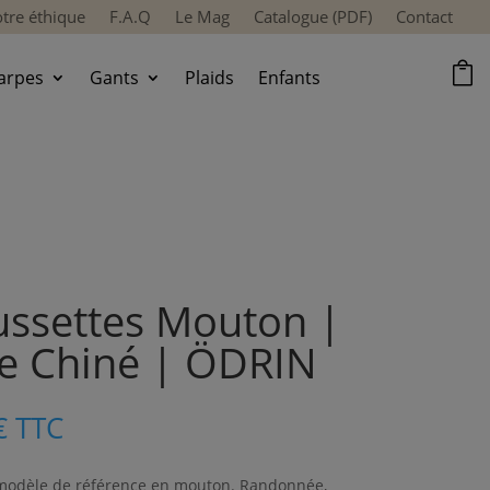
tre éthique
F.A.Q
Le Mag
Catalogue (PDF)
Contact

arpes
Gants
Plaids
Enfants
ssettes Mouton |
e Chiné | ÖDRIN
€
TTC
 modèle de référence en mouton. Randonnée,