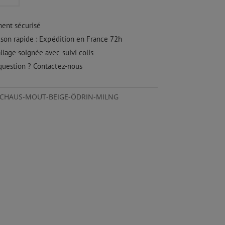
on
ment sécurisé
ison rapide : Expédition en France 72h
lage soignée avec suivi colis
N
question ? Contactez-nous
: CHAUS-MOUT-BEIGE-ÖDRIN-MILNG