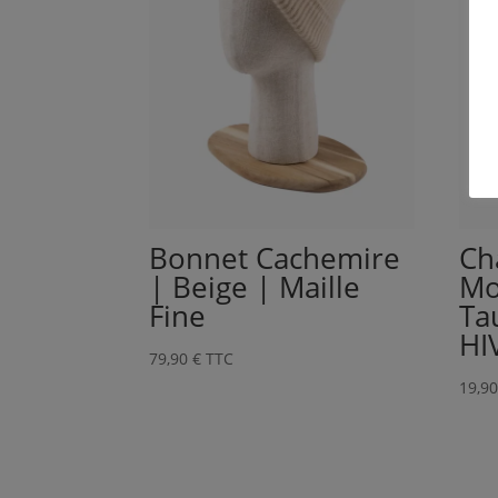
Ch
Bonnet Cachemire
Mo
| Beige | Maille
Ta
Fine
HI
79,90
€
TTC
19,9