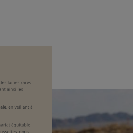
 des laines rares
nt ainsi les
ale
, en veillant à
ariat équitable
aussettes, nous