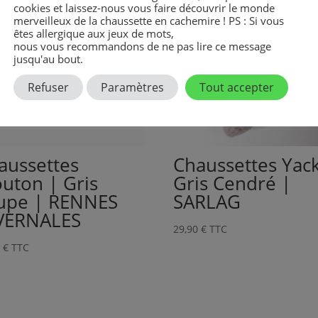
cookies et laissez-nous vous faire découvrir le monde
merveilleux de la chaussette en cachemire ! PS : Si vous
êtes allergique aux jeux de mots,
nous vous recommandons de ne pas lire ce message
jusqu'au bout.
Refuser
Paramètres
Tout accepter
aussettes
Chaussettes Yack
uton | Gris
Gris Cendré |
upe | RENNES
SARLAG
VERNALES
29,90
€
TTC
0
€
TTC