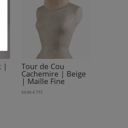
 |
Tour de Cou
Cachemire | Beige
| Maille Fine
69,90
€
TTC