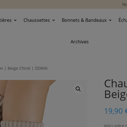
No
ières
Chaussettes
Bonnets & Bandeaux
Éch
Archives
n | Beige Chiné | ÖDRIN
Chau
Beig
19,90
Voici notre