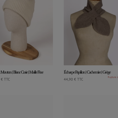
Mouton | Blanc Craie | Maille Fine
Écharpe Papillon | Cachemire | Grège
0
€
TTC
44,90
€
TTC