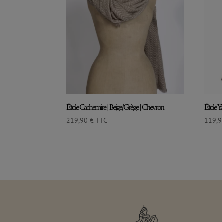
Étole Cachemire | Beige/Grège | Chevron
Étole Y
219,90
€
TTC
119,