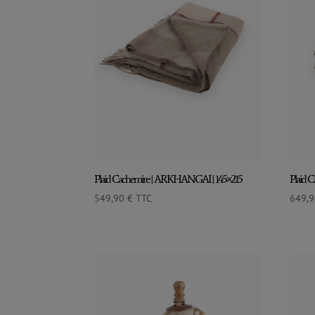
Plaid Cachemire | ARKHANGAI | 145×215
Plaid 
549,90
€
TTC
649,