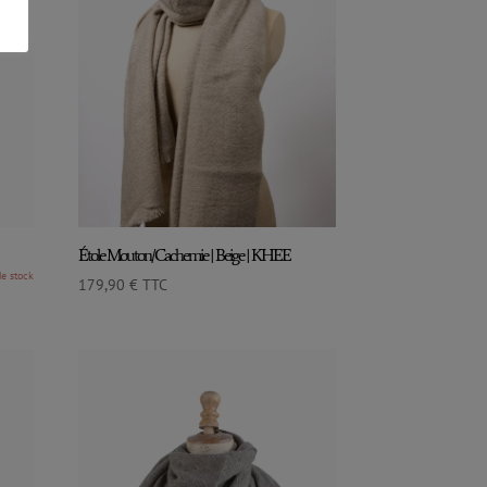
Étole Mouton/Cachemie | Beige | KHEE
179,90
€
TTC