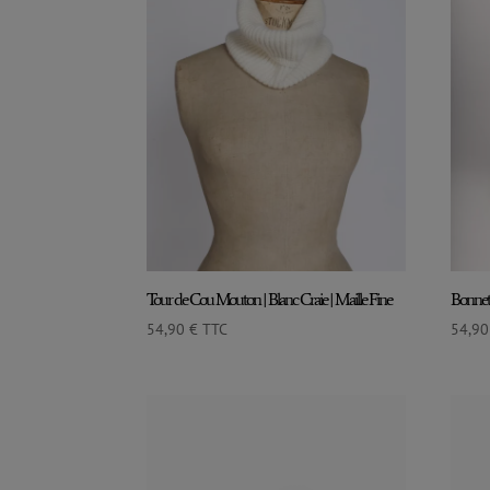
Tour de Cou Mouton | Blanc Craie | Maille Fine
Bonnet 
54,90
€
TTC
54,9