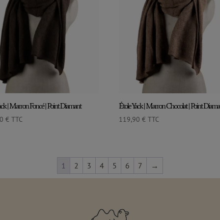
ack | Marron Foncé | Point Diamant
Étole Yack | Marron Chocolat | Point Diama
90
€
TTC
119,90
€
TTC
1
2
3
4
5
6
7
→