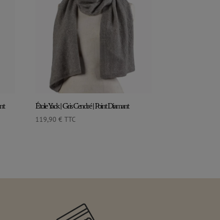
nt
Étole Yack | Gris Cendré | Point Diamant
119,90
€
TTC