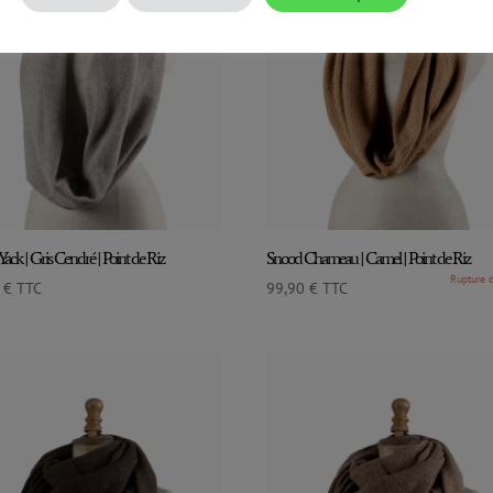
ack | Gris Cendré | Point de Riz
Snood Chameau | Camel | Point de Riz
0
€
TTC
99,90
€
TTC