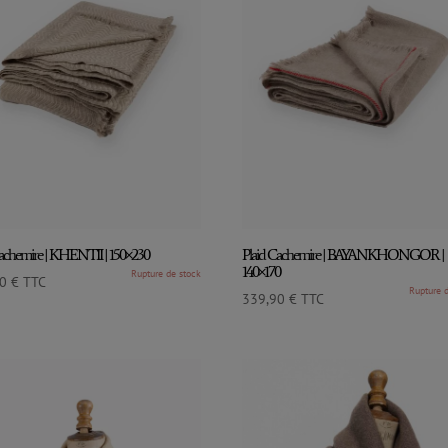
Cachemire | KHENTII | 150×230
Plaid Cachemire | BAYANKHONGOR |
140×170
90
€
TTC
339,90
€
TTC