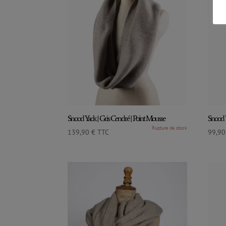
Snood Yack | Gris Cendré | Point Mousse
Snood Y
139,90
€
TTC
99,9