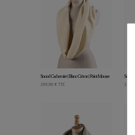
Snood Cachemire | Blanc Crème | Point Mousse
Snood C
209,90
€
TTC
159,