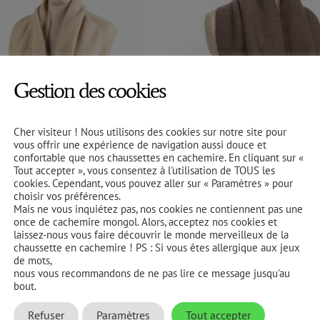
Gestion des cookies
Cher visiteur ! Nous utilisons des cookies sur notre site pour
vous offrir une expérience de navigation aussi douce et
confortable que nos chaussettes en cachemire. En cliquant sur «
Tout accepter », vous consentez à l'utilisation de TOUS les
achemire | Beige | Point de Riz
Snood Yack | Marron Chocolat | Point Mou
cookies. Cependant, vous pouvez aller sur « Paramètres » pour
choisir vos préférences.
90
€
TTC
139,90
€
TTC
Mais ne vous inquiétez pas, nos cookies ne contiennent pas une
once de cachemire mongol. Alors, acceptez nos cookies et
laissez-nous vous faire découvrir le monde merveilleux de la
chaussette en cachemire ! PS : Si vous êtes allergique aux jeux
de mots,
nous vous recommandons de ne pas lire ce message jusqu'au
bout.
Refuser
Paramètres
Tout accepter