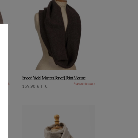
sse
Snood Yack | Marron Foncé | Point Mousse
139,90
€
TTC