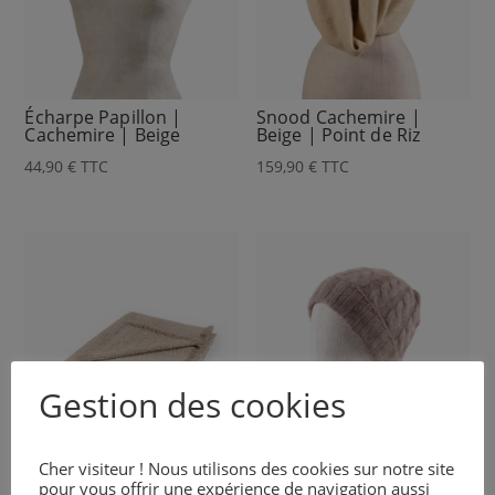
Écharpe Papillon |
Snood Cachemire |
Cachemire | Beige
Beige | Point de Riz
44,90
€
TTC
159,90
€
TTC
Gestion des cookies
Cher visiteur ! Nous utilisons des cookies sur notre site
pour vous offrir une expérience de navigation aussi