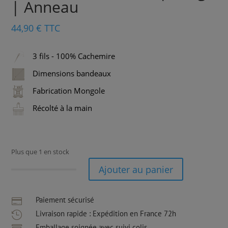
| Anneau
44,90
€
TTC
3 fils - 100% Cachemire
Dimensions bandeaux
Fabrication Mongole
Récolté à la main
Plus que 1 en stock
Ajouter au panier
quantité
de
Bandeau
Paiement sécurisé

Cachemire
Livraison rapide : Expédition en France 72h

|
Emballage soignée avec suivi colis