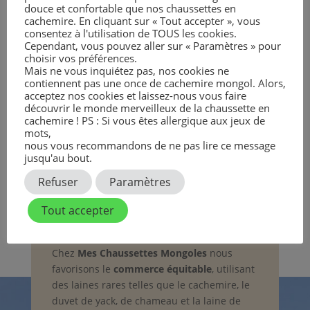
douce et confortable que nos chaussettes en
cachemire. En cliquant sur « Tout accepter », vous
Plaid Cachemire |
Bonnet Cachemire |
consentez à l'utilisation de TOUS les cookies.
KHENTII | 150×230
Grège | Torsadé
Cependant, vous pouvez aller sur « Paramètres » pour
649,90
€
TTC
84,90
€
TTC
choisir vos préférences.
Mais ne vous inquiétez pas, nos cookies ne
contiennent pas une once de cachemire mongol. Alors,
acceptez nos cookies et laissez-nous vous faire
découvrir le monde merveilleux de la chaussette en
cachemire ! PS : Si vous êtes allergique aux jeux de
mots,
nous vous recommandons de ne pas lire ce message
jusqu'au bout.
Refuser
Paramètres
Notre Éthique
Tout accepter
Chez
Mes Chaussettes Mongoles
nous
favorisons le
commerce équitable
, utilisant
des laines rares telles que le cachemire, le
duvet de yack, de chameau et la laine de