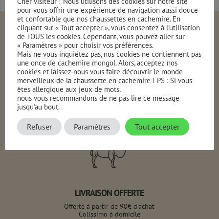
Cher visiteur ! Nous utilisons des cookies sur notre site
pour vous offrir une expérience de navigation aussi douce
et confortable que nos chaussettes en cachemire. En
cliquant sur « Tout accepter », vous consentez à l'utilisation
de TOUS les cookies. Cependant, vous pouvez aller sur
« Paramètres » pour choisir vos préférences.
Mais ne vous inquiétez pas, nos cookies ne contiennent pas
une once de cachemire mongol. Alors, acceptez nos
cookies et laissez-nous vous faire découvrir le monde
merveilleux de la chaussette en cachemire ! PS : Si vous
êtes allergique aux jeux de mots,
MADE IN MONGOLIA
nous vous recommandons de ne pas lire ce message
jusqu'au bout.
Pensés en France et fabriqués en Mongolie, Production
100% éthique
Refuser
Paramètres
Tout accepter
LIVRAISON OFFERTE
Offerte à partir de 90€ d'achat
Colissimo à domicile