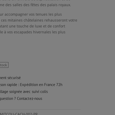
ne des salles des fêtes des palais royaux.
our accompagner vos tenues les plus
, ces mitaines châtelaines rehausseront votre
utant une touche de luxe et de confort
e à vos escapades hivernales les plus
stock
ment sécurisé
ison rapide : Expédition en France 72h
lage soignée avec suivi colis
question ? Contactez-nous
: MITCOU-CACH-002-PR