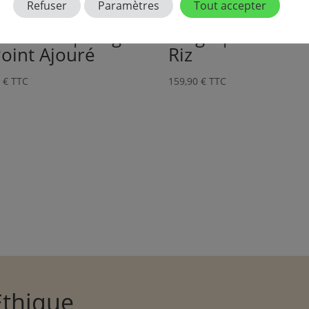
Refuser
Paramètres
Tout accepter
harpe Fine |
Snood Cachemir
chemire | Beige
Beige | Point de
Point Ajouré
Riz
0
€
TTC
159,90
€
TTC
Éthique