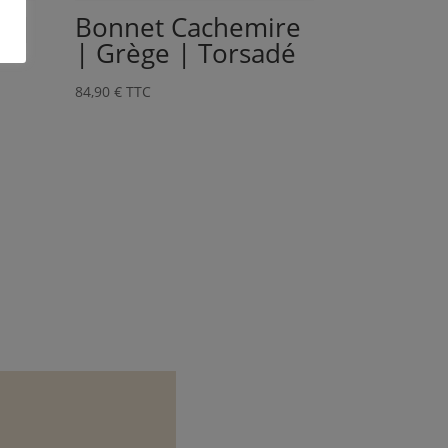
e |
Bonnet Cachemire
| Grège | Torsadé
84,90
€
TTC