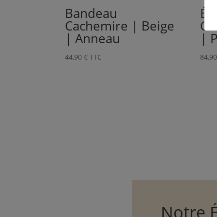
Bandeau
Éc
Cachemire | Beige
Ca
| Anneau
| 
44,90
€
TTC
84,9
Notre 