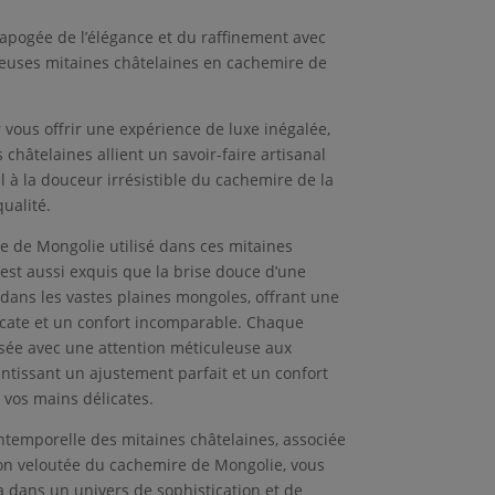
’apogée de l’élégance et du raffinement avec
uses mitaines châtelaines en cachemire de
 vous offrir une expérience de luxe inégalée,
 châtelaines allient un savoir-faire artisanal
 à la douceur irrésistible du cachemire de la
ualité.
e de Mongolie utilisé dans ces mitaines
 est aussi exquis que la brise douce d’une
 dans les vastes plaines mongoles, offrant une
icate et un confort incomparable. Chaque
issée avec une attention méticuleuse aux
antissant un ajustement parfait et un confort
 vos mains délicates.
intemporelle des mitaines châtelaines, associée
ion veloutée du cachemire de Mongolie, vous
a dans un univers de sophistication et de