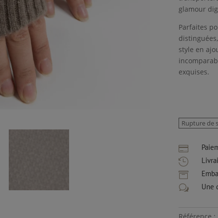
glamour dig
Parfaites p
distinguées
style en ajo
incomparabl
exquises.
Rupture de 
Paie

Livra

Embal

Une 
w
Référence 