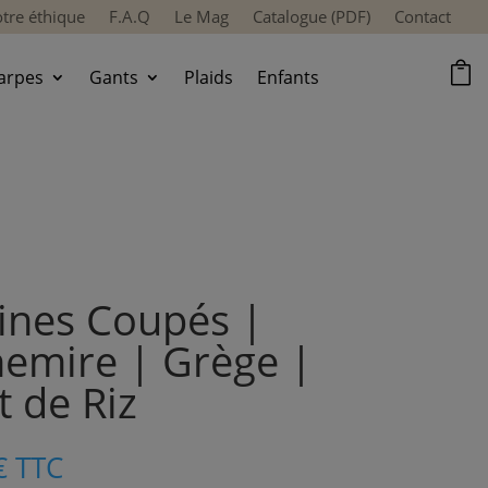
tre éthique
F.A.Q
Le Mag
Catalogue (PDF)
Contact

arpes
Gants
Plaids
Enfants
ines Coupés |
emire | Grège |
t de Riz
€
TTC