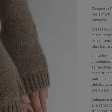
Découvrez l
nos somptue
Mongolie.
Créées pour
ces mitaines
exceptionnel
plus haute q
Le cachemir
châtelaines
soirée d’été
chaleur dél
paire est t
détails, gar
absolu pour
L’élégance 
à la sensat
transporter