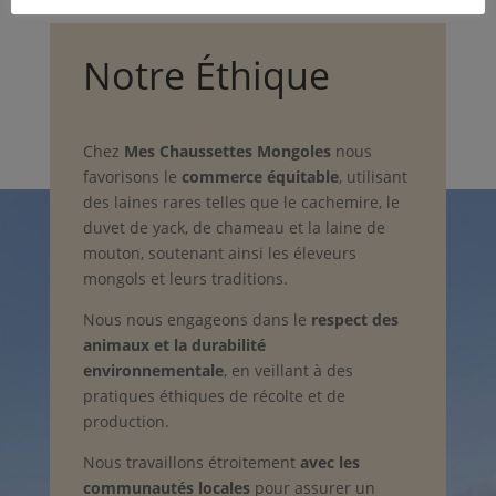
Notre Éthique
Chez
Mes Chaussettes Mongoles
nous
favorisons le
commerce équitable
, utilisant
des laines rares telles que le cachemire, le
duvet de yack, de chameau et la laine de
mouton, soutenant ainsi les éleveurs
mongols et leurs traditions.
Nous nous engageons dans le
respect des
animaux et la durabilité
environnementale
, en veillant à des
pratiques éthiques de récolte et de
production.
Nous travaillons étroitement
avec les
communautés locales
pour assurer un