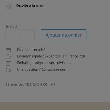
Récolté à la main
En stock
quantité
Ajouter au panier
de
Tour
de
Paiement sécurisé

Cou
Livraison rapide : Expédition en France 72h

Cachemire
Emballage soignée avec suivi colis

|
Une question ? Contactez-nous
w
Beige
|
Maille
Référence : TDC-CACH-001-MF
Fine