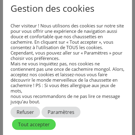
Gestion des cookies
Cher visiteur ! Nous utilisons des cookies sur notre site
pour vous offrir une expérience de navigation aussi
douce et confortable que nos chaussettes en
cachemire. En cliquant sur « Tout accepter », vous
consentez à l'utilisation de TOUS les cookies.
Cependant, vous pouvez aller sur « Paramètres » pour
choisir vos préférences.
Mais ne vous inquiétez pas, nos cookies ne
contiennent pas une once de cachemire mongol. Alors,
acceptez nos cookies et laissez-nous vous faire
Plaid Cachemire |
Chaussettes Cachemire |
découvrir le monde merveilleux de la chaussette en
KHENTII | 150×230
Grège | KHURGAA
cachemire ! PS : Si vous êtes allergique aux jeux de
649,90
€
TTC
49,90
€
TTC
mots,
nous vous recommandons de ne pas lire ce message
jusqu'au bout.
Refuser
Paramètres
Tout accepter