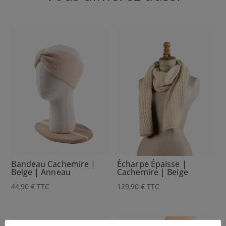
Bandeau Cachemire |
Écharpe Épaisse |
Beige | Anneau
Cachemire | Beige
44,90
€
TTC
129,90
€
TTC