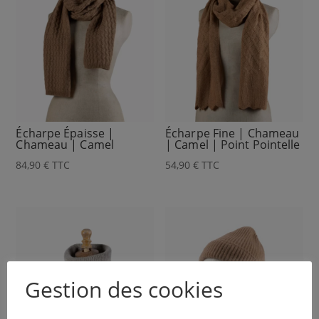
Écharpe Épaisse |
Écharpe Fine | Chameau
Chameau | Camel
| Camel | Point Pointelle
84,90
€
TTC
54,90
€
TTC
Gestion des cookies