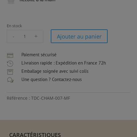
En stock
quantité
Ajouter au panier
de
Tour
de
Paiement sécurisé

Cou
Livraison rapide : Expédition en France 72h

Chameau
Emballage soignée avec suivi colis

|
Une question ? Contactez-nous
w
Camel
|
Maille
Référence : TDC-CHAM-007-MF
Fine
CARACTÉRISTIQUES