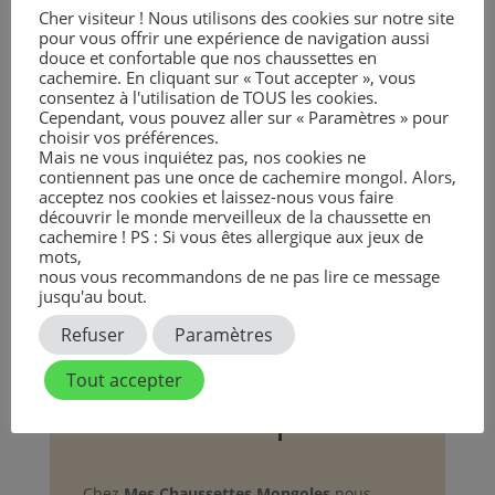
Cher visiteur ! Nous utilisons des cookies sur notre site
pour vous offrir une expérience de navigation aussi
douce et confortable que nos chaussettes en
cachemire. En cliquant sur « Tout accepter », vous
consentez à l'utilisation de TOUS les cookies.
Cependant, vous pouvez aller sur « Paramètres » pour
Tour de Cou Yack | Gris
Bonnet Chameau |
choisir vos préférences.
Cendré | Maille Fine
Camel | Maille Fine
Mais ne vous inquiétez pas, nos cookies ne
contiennent pas une once de cachemire mongol. Alors,
54,90
€
TTC
59,90
€
TTC
acceptez nos cookies et laissez-nous vous faire
découvrir le monde merveilleux de la chaussette en
cachemire ! PS : Si vous êtes allergique aux jeux de
mots,
nous vous recommandons de ne pas lire ce message
jusqu'au bout.
Refuser
Paramètres
Tout accepter
Notre Éthique
Chez
Mes Chaussettes Mongoles
nous